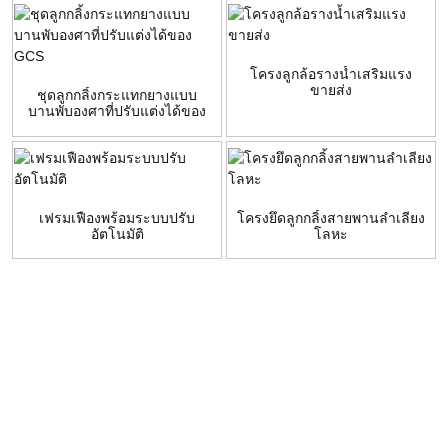
โครงลูกล้อรางน้ำเสริมแรง
ขายส่ง
ชุดลูกกลิ้งกระแทกยางแบบ
บานพับองศาที่ปรับแต่งได้ของ
GCS
เฟรมเฟืองพร้อมระบบปรับ
โครงยึดลูกกลิ้งสายพานลำเลียง
อัตโนมัติ
โลหะ
สอบถามข้อมูล