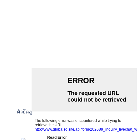
หมวดหมู่
สายพานลำเลียง
สายพานลำเลียงแบบลูกกลิ้ง
ลูกกลิ้งอลูมิเนียม
ลูกล้อสายพานลำเลียง
ลูกกลิ้งพวงมาลัย
ลูกกลิ้งกระแทก
ลูกกลิ้งโพลีเอทิลีน
ลูกกลิ้งหวี
ลูกกลิ้งลำเลียงแบบแบน
ลูกกลิ้งกลับตัววี
ตัวยึดลูกกลิ้งสายพานลำเลียง